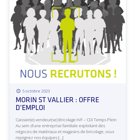
5 octobre 2023
MORIN ST VALLIER : OFFRE
D’EMPLOI
Caissier(e) vendeur(se) Bricolage H/F – CDI Temps Plein
Au sein d’une entreprise familiale exploitant des
négoces de matériaux et magasins de bricolage, vous
rejoignez nos équipes
[…]