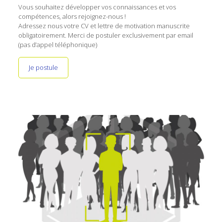
Vous souhaitez développer vos connaissances et vos
compétences, alors rejoignez-nous !
Adressez nous votre CV et lettre de motivation manuscrite
obligatoirement. Merci de postuler exclusivement par email
(pas d’appel téléphonique)
Je postule