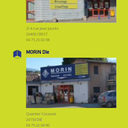
ZI 4 rue Jean Jaurès
26400 CREST
04 75 25 02 08
MORIN
Die
Quartier Cocause
26150 DIE
04 75 22 04 90