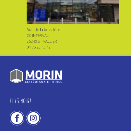
Rue de la brassière
CC INTERVAL
26240 ST VALLIER
04 75 23 13 42
Suivez-nous !