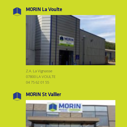
MORIN
La Voulte
Z.A. La Vignasse
07800 LA VOULTE
04 75 62 01 55
MORIN
St Vallier