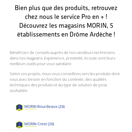
Bien plus que des produits, retrouvez
chez nous le service Pro en + !
Découvrez les magasins MORIN, 5
établissements en Drôme Ardèche !
Bénéficiez de conseils auprès de nos vendeurs techniciens
dans nos magasins. Expérience, proximité, écoute sont leurs
meilleurs outils pour vous satisfaire.
Selon vos projets, nous vous conseillons vers les produits dont
vous avez besoin en fonction du contexte, des qualités
techniques des produits et du type de solution de pose
souhaitée.
MORIN
Bourdeaux (26)
MORIN
Crest (26)