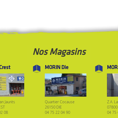
Nos Magasins
Crest
MORIN
Die
MOR
ean Jaurès
Quartier Cocause
Z.A. L
EST
26150 DIE
07800
02 08
04 75 22 04 90
04 75 