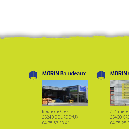
MORIN
Bourdeaux
MORIN
Route de Crest
ZI 4 rue J
26240 BOURDEAUX
26400 CR
04 75 53 33 41
04 75 25 