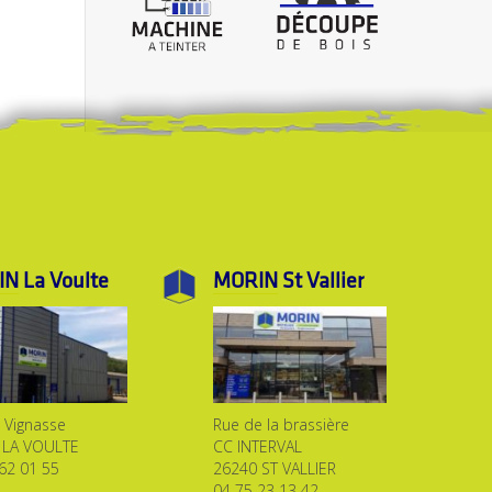
IN
La Voulte
MORIN
St Vallier
a Vignasse
Rue de la brassière
 LA VOULTE
CC INTERVAL
62 01 55
26240 ST VALLIER
04 75 23 13 42