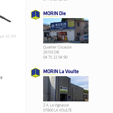
MORIN
Die
ique GC-PH
Quartier Cocause
26150 DIE
04 75 22 04 90
MORIN
La Voulte
ns
Z.A. La Vignasse
07800 LA VOULTE