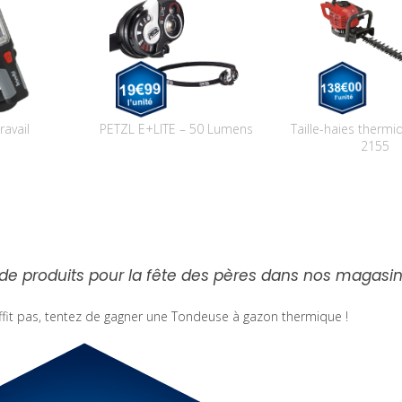
avail
PETZL E+LITE – 50 Lumens
Taille-haies therm
2155
 de produits pour la fête des pères dans nos magasi
it pas, tentez de gagner une Tondeuse à gazon thermique !