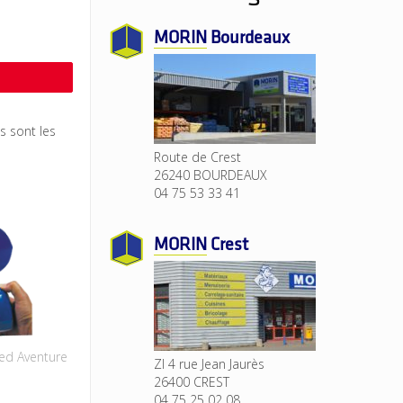
MORIN
Bourdeaux
Épingle
s sont les
Route de Crest
26240 BOURDEAUX
04 75 53 33 41
MORIN
Crest
Led Aventure
ZI 4 rue Jean Jaurès
26400 CREST
04 75 25 02 08