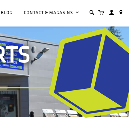
BLOG
CONTACT & MAGASINS
RTS