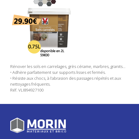
Rénover les sols en carrelages, grès cérame, marbres, granits…
• Adhère parfaitement sur supports lisses et fermés.
• Résiste aux chocs, à l’abrasion des passages répétés et aux
nettoyages fréquents.
Réf. VLI894927100