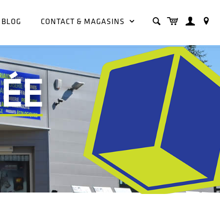
BLOG
CONTACT & MAGASINS
LÉE